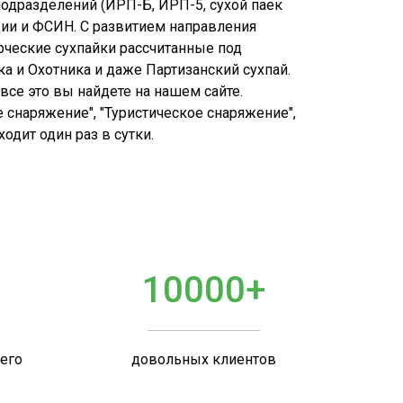
подразделений (ИРП-Б, ИРП-5, сухой паек
дии и ФСИН. С развитием направления
рческие сухпайки рассчитанные под
ка и Охотника и даже Партизанский сухпай.
все это вы найдете на нашем сайте.
 снаряжение", "Туристическое снаряжение",
дит один раз в сутки.
10000+
шего
довольных клиентов