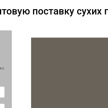
птовую поставку сухих 
я с