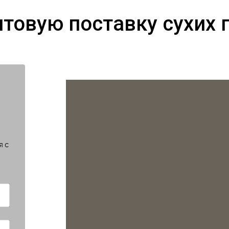
птовую поставку сухих 
я с