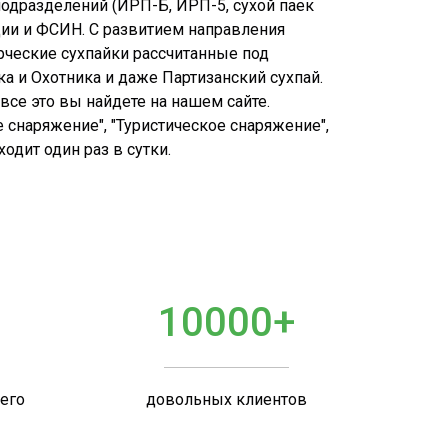
подразделений (ИРП-Б, ИРП-5, сухой паек
дии и ФСИН. С развитием направления
рческие сухпайки рассчитанные под
ка и Охотника и даже Партизанский сухпай.
все это вы найдете на нашем сайте.
 снаряжение", "Туристическое снаряжение",
дит один раз в сутки.
10000+
шего
довольных клиентов