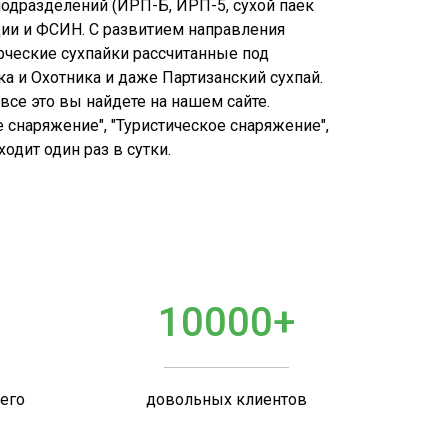
подразделений (ИРП-Б, ИРП-5, сухой паек
дии и ФСИН. С развитием направления
рческие сухпайки рассчитанные под
ка и Охотника и даже Партизанский сухпай.
все это вы найдете на нашем сайте.
 снаряжение", "Туристическое снаряжение",
дит один раз в сутки.
10000+
шего
довольных клиентов