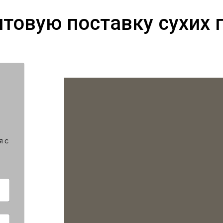
птовую поставку сухих 
я с