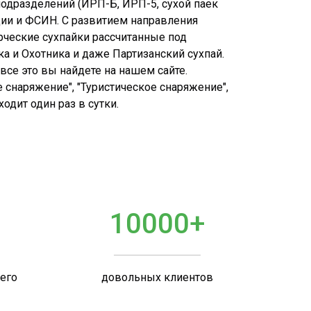
подразделений (ИРП-Б, ИРП-5, сухой паек
дии и ФСИН. С развитием направления
рческие сухпайки рассчитанные под
ка и Охотника и даже Партизанский сухпай.
все это вы найдете на нашем сайте.
 снаряжение", "Туристическое снаряжение",
дит один раз в сутки.
10000+
шего
довольных клиентов