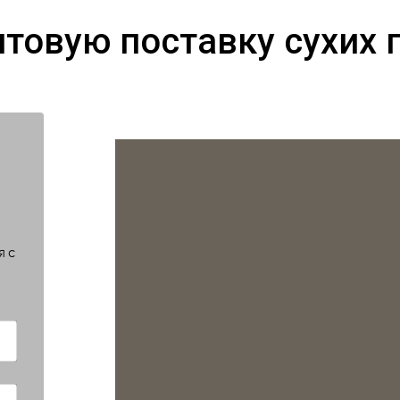
птовую поставку сухих 
я с